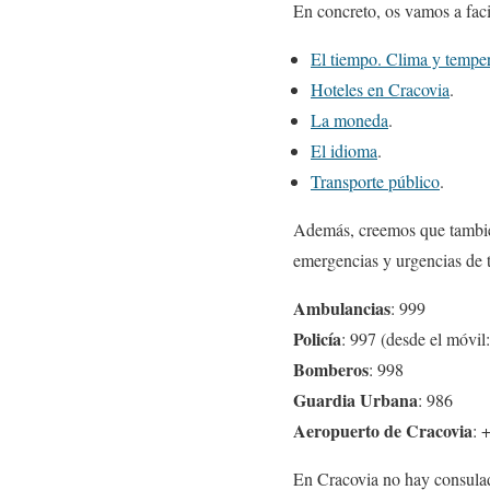
En concreto, os vamos a facil
El tiempo. Clima y tempe
Hoteles en Cracovia
.
La moneda
.
El idioma
.
Transporte público
.
Además, creemos que también
emergencias y urgencias de 
Ambulancias
: 999
Policía
: 997 (desde el móvil
Bomberos
: 998
Guardia Urbana
: 986
Aeropuerto de Cracovia
: 
En Cracovia no hay consulado