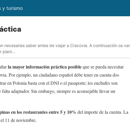
s y turismo
áctica
 necesarias saber antes de viajar a Cracovia. A continuación os va
 plani...
la mayor información práctica posible
allar
que se pueda necesitar
covia. Por ejemplo, un ciudadano español debe tener en cuenta dos
ntrar en Polonia basta con el DNI o el pasaporte; los enchufes son
falta adaptador. Sin embargo, siempre es aconsejable llevar un
inas en los restaurantes entre 5 y 10%
del importe de la cuenta. La
s el 11 de noviembre.