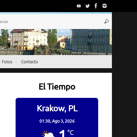
Búsqueda
Buscar
para:
Fotos
Contacto
El Tiempo
Krakow, PL
01:30,
Ago 3, 2026
1
°C