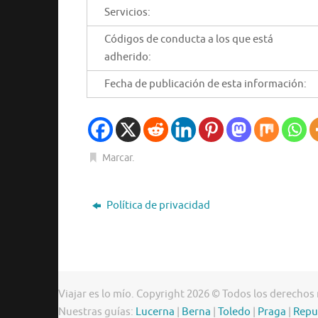
Servicios:
Códigos de conducta a los que está
adherido:
Fecha de publicación de esta información:
Marcar
.
Política de privacidad
Viajar es lo mío. Copyright 2026 © Todos los derechos
Nuestras guías:
Lucerna
|
Berna
|
Toledo
|
Praga
|
Repu