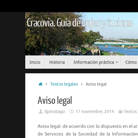
Saltar
al
contenido
Cracovia. Guía de viajes y turismo
Saltar
Inicio
Historia
Información práctica
Cómo 
al
contenido
Inicio
Textos legales
Aviso legal
Aviso legal
dpmubago
17 noviembre, 2014
Textos 
Aviso legal: de acuerdo con lo dispuesto en el ar
de Servicios de la Sociedad de la Información