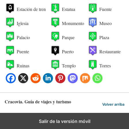
Estación de tren
Estatua
Fuente
Iglesia
Monumento
Museo
Palacio
Parque
Plaza
Puente
Puerto
Restaurante
Ruinas
Templo
Torres
Cracovia. Guía de viajes y turismo
Volver arriba
Salir de la versión móvil