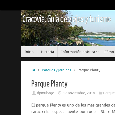
Saltar
al
contenido
Cracovia. Guía de viajes y turismo
Saltar
Inicio
Historia
Información práctica
Cómo 
al
contenido
Inicio
Parques y jardines
Parque Planty
Parque Planty
dpmubago
17 noviembre, 2014
Parques
El parque Planty es uno de los más grandes de
caracteriza especialmente por rodear Stare Mi