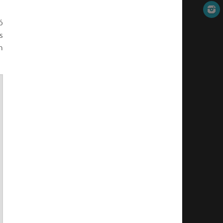
ó
s
n