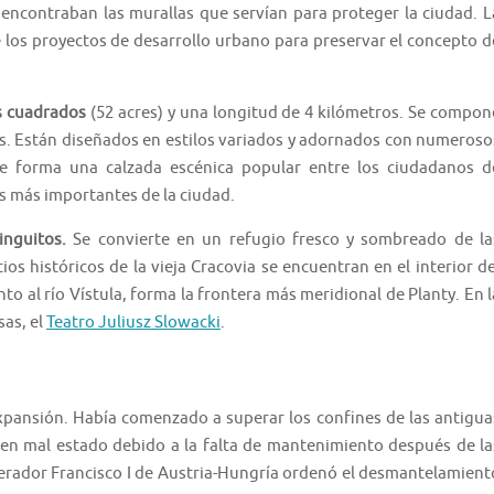
encontraban las murallas que servían para proteger la ciudad. L
e los proyectos de desarrollo urbano para preservar el concepto d
os cuadrados
(52 acres) y una longitud de 4 kilómetros. Se compon
s. Están diseñados en estilos variados y adornados con numeroso
e forma una calzada escénica popular entre los ciudadanos d
os más importantes de la ciudad.
inguitos.
Se convierte en un refugio fresco y sombreado de la
tios históricos de la vieja Cracovia se encuentran en el interior de
unto al río Vístula, forma la frontera más meridional de Planty. En l
sas, el
Teatro Juliusz Slowacki
.
 expansión. Había comenzado a superar los confines de las antigua
 en mal estado debido a la falta de mantenimiento después de la
perador Francisco I de Austria-Hungría ordenó el desmantelamient