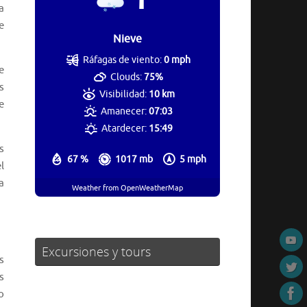
a
e
Nieve
Ráfagas de viento:
0 mph
e
Clouds:
75%
s
Visibilidad:
10 km
e
Amanecer:
07:03
Atardecer:
15:49
s
67 %
1017 mb
5 mph
l
a
Weather from OpenWeatherMap
Excursiones y tours
s
s
o