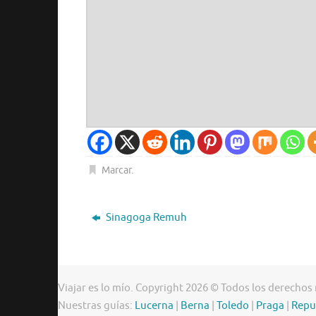
Marcar
.
Sinagoga Remuh
Viajar es lo mío. Copyright 2026 © Todos los derechos
Nuestras guías:
Lucerna
|
Berna
|
Toledo
|
Praga
|
Repu