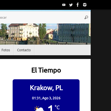
Búsqueda
Buscar
para:
Fotos
Contacto
El Tiempo
Krakow, PL
01:31,
Ago 3, 2026
1
°C