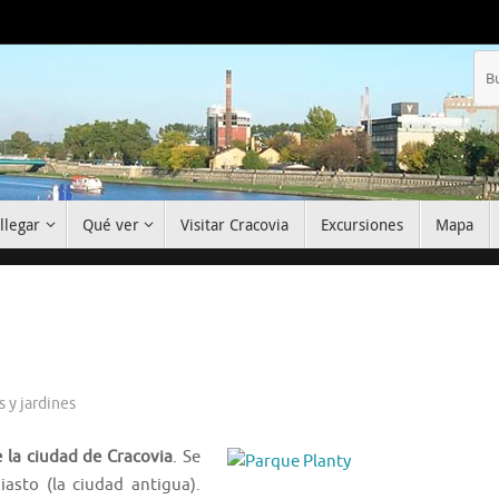
llegar
Qué ver
Visitar Cracovia
Excursiones
Mapa
 y jardines
 la ciudad de Cracovia
. Se
asto (la ciudad antigua).